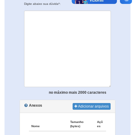
Digite abaixo sua dúvida*:
no máximo mais 2000 caracteres
Anexos
Adicionar arquivos
Tamanho
Açõ
Nome
(bytes)
es