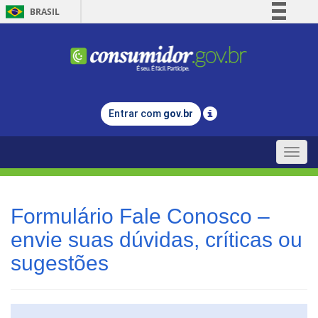
BRASIL
Simplifique!
Comunica BR
Participe
Acesso à informação
Entrar com
gov.br
Legislação
Canais
Toggle
naviga
Formulário Fale Conosco –
envie suas dúvidas, críticas ou
sugestões