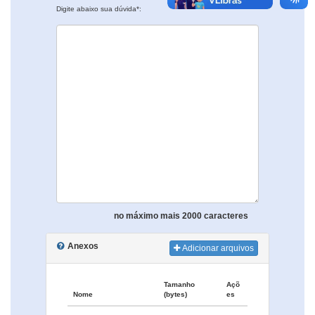
Digite abaixo sua dúvida*:
no máximo mais 2000 caracteres
Anexos
Adicionar arquivos
Tamanho
Açõ
Nome
(bytes)
es