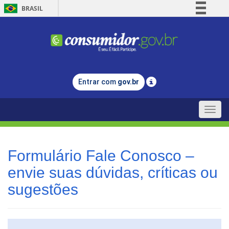
BRASIL
Simplifique!
Comunica BR
Participe
Acesso à informação
Entrar com
gov.br
Legislação
Canais
Toggle
naviga
Formulário Fale Conosco –
envie suas dúvidas, críticas ou
sugestões