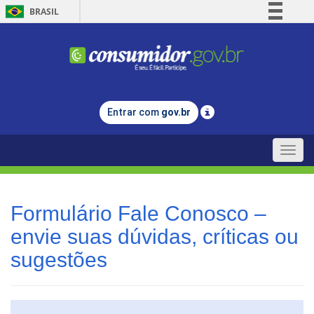
BRASIL
Simplifique!
Comunica BR
Participe
Acesso à informação
Entrar com
gov.br
Legislação
Canais
Toggle
naviga
Formulário Fale Conosco –
envie suas dúvidas, críticas ou
sugestões