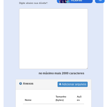
Digite abaixo sua dúvida*:
no máximo mais 2000 caracteres
Anexos
Adicionar arquivos
Tamanho
Açõ
Nome
(bytes)
es