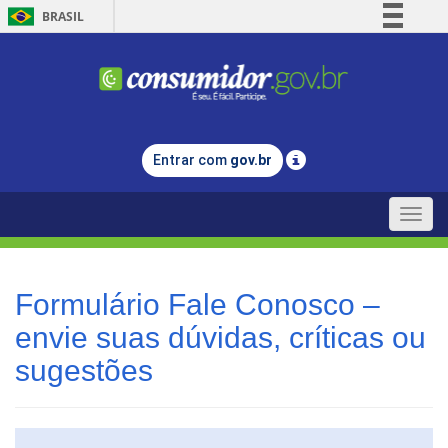
BRASIL
Simplifique!
Comunica BR
Participe
Acesso à informação
Entrar com
gov.br
Legislação
Canais
Toggle
naviga
Formulário Fale Conosco –
envie suas dúvidas, críticas ou
sugestões