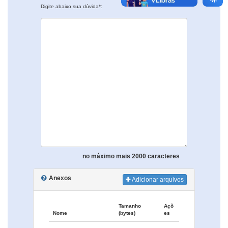
Digite abaixo sua dúvida*:
no máximo mais 2000 caracteres
Anexos
Adicionar arquivos
Tamanho
Açõ
Nome
(bytes)
es