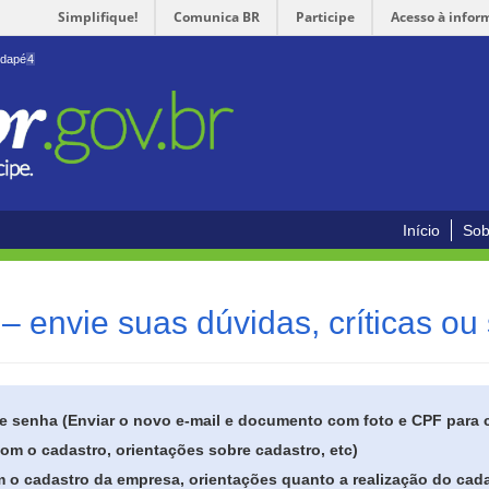
Simplifique!
Comunica BR
Participe
Acesso à infor
odapé
4
Início
Sob
– envie suas dúvidas, críticas ou
de senha (Enviar o novo e-mail e documento com foto e CPF para
om o cadastro, orientações sobre cadastro, etc)
 o cadastro da empresa, orientações quanto a realização do cada