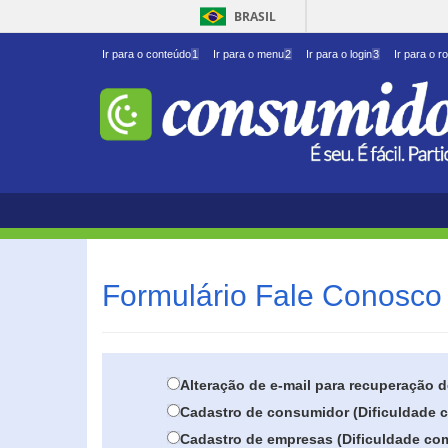
BRASIL
Ir para o conteúdo
1
Ir para o menu
2
Ir para o login
3
Ir para o r
Formulário Fale Conosco 
Alteração de e-mail para recuperação 
Cadastro de consumidor (Dificuldade c
Cadastro de empresas (Dificuldade com