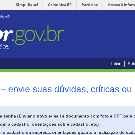
Simplifique!
Comunica BR
Participe
Acesso à infor
odapé
4
Início
Sob
– envie suas dúvidas, críticas ou
de senha (Enviar o novo e-mail e documento com foto e CPF para
om o cadastro, orientações sobre cadastro, etc)
 o cadastro da empresa, orientações quanto a realização do cada