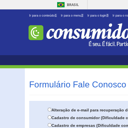
BRASIL
Ir para o conteúdo
1
Ir para o menu
2
Ir para o login
3
Ir para o r
Formulário Fale Conosco 
Alteração de e-mail para recuperação 
Cadastro de consumidor (Dificuldade c
Cadastro de empresas (Dificuldade com