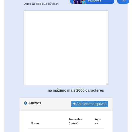
Digite abaixo sua dúvida*:
no máximo mais 2000 caracteres
Anexos
Adicionar arquivos
Tamanho
Açõ
Nome
(bytes)
es