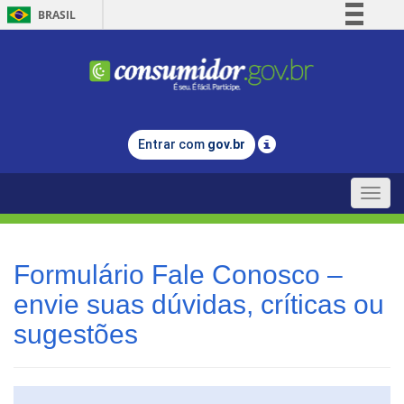
BRASIL
Simplifique!
Comunica BR
Participe
Acesso à informação
Entrar com
gov.br
Legislação
Canais
Toggle
naviga
Formulário Fale Conosco –
envie suas dúvidas, críticas ou
sugestões