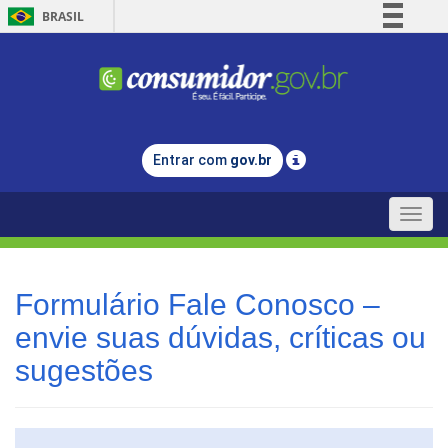
BRASIL
Simplifique!
Comunica BR
Participe
Acesso à informação
Entrar com
gov.br
Legislação
Canais
Toggle
naviga
Formulário Fale Conosco –
envie suas dúvidas, críticas ou
sugestões