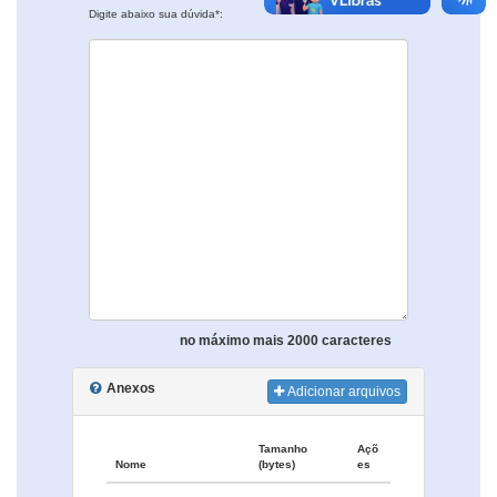
Digite abaixo sua dúvida*:
no máximo mais 2000 caracteres
Anexos
Adicionar arquivos
Tamanho
Açõ
Nome
(bytes)
es