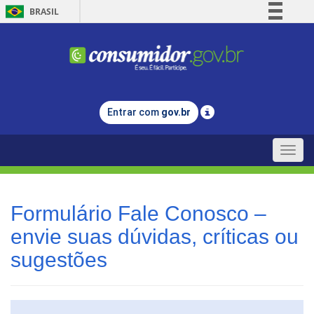
BRASIL
Simplifique!
Comunica BR
Participe
Acesso à informação
Entrar com
gov.br
Legislação
Canais
Toggle
naviga
Formulário Fale Conosco –
envie suas dúvidas, críticas ou
sugestões