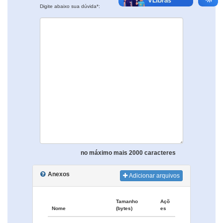
Digite abaixo sua dúvida*:
no máximo mais 2000 caracteres
Anexos
Adicionar arquivos
Tamanho
Açõ
Nome
(bytes)
es