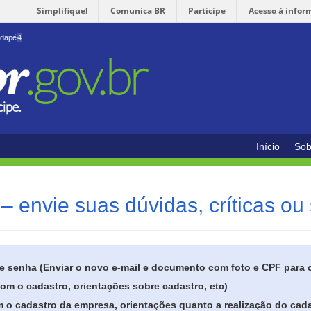
Simplifique!
Comunica BR
Participe
Acesso à infor
odapé
4
Início
Sob
– envie suas dúvidas, críticas ou
de senha (Enviar o novo e-mail e documento com foto e CPF para
om o cadastro, orientações sobre cadastro, etc)
 o cadastro da empresa, orientações quanto a realização do cada