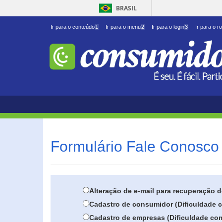
BRASIL
Ir para o conteúdo
1
Ir para o menu
2
Ir para o login
3
Ir para o r
Formulário Fale Conosco 
Alteração de e-mail para recuperação 
Cadastro de consumidor (Dificuldade c
Cadastro de empresas (Dificuldade com