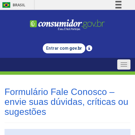
BRASIL
Simplifique!
Comunica BR
Participe
Acesso à informação
Entrar com
gov.br
Legislação
Canais
Toggle
naviga
Formulário Fale Conosco –
envie suas dúvidas, críticas ou
sugestões