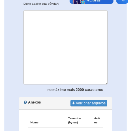
Digite abaixo sua dúvida*:
no máximo mais 2000 caracteres
Anexos
Adicionar arquivos
Tamanho
Açõ
Nome
(bytes)
es