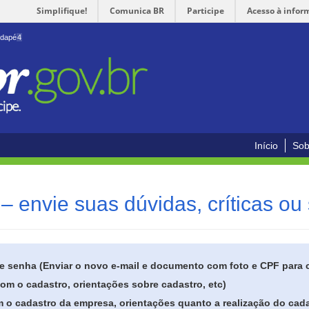
Simplifique!
Comunica BR
Participe
Acesso à infor
odapé
4
Início
Sob
– envie suas dúvidas, críticas ou
de senha (Enviar o novo e-mail e documento com foto e CPF para
om o cadastro, orientações sobre cadastro, etc)
 o cadastro da empresa, orientações quanto a realização do cada