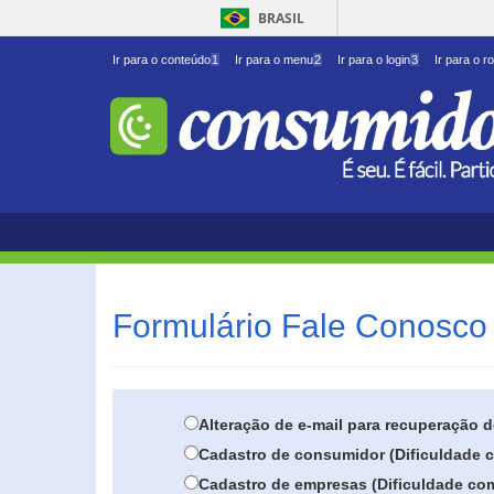
BRASIL
Ir para o conteúdo
1
Ir para o menu
2
Ir para o login
3
Ir para o r
Formulário Fale Conosco 
Alteração de e-mail para recuperação 
Cadastro de consumidor (Dificuldade c
Cadastro de empresas (Dificuldade com