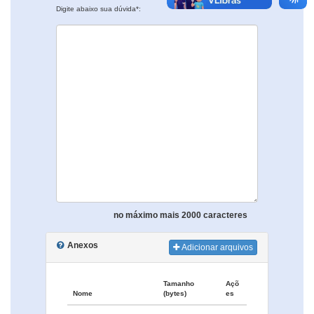
Digite abaixo sua dúvida*:
no máximo mais 2000 caracteres
Anexos
Adicionar arquivos
Tamanho
Açõ
Nome
(bytes)
es