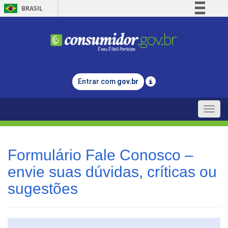
BRASIL
Simplifique!
Comunica BR
Participe
Acesso à informação
Entrar com
gov.br
Legislação
Canais
Toggle
naviga
Formulário Fale Conosco –
envie suas dúvidas, críticas ou
sugestões