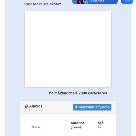
Digite abaixo sua dúvida*:
no máximo mais 2000 caracteres
Anexos
Adicionar arquivos
Tamanho
Açõ
Nome
(bytes)
es