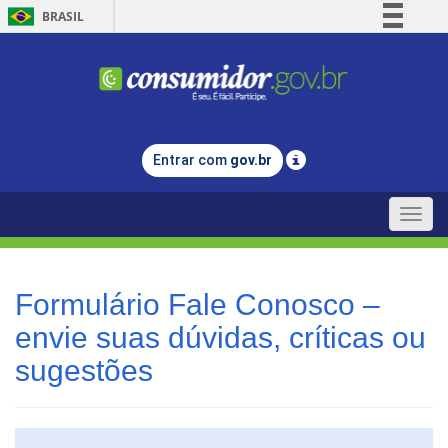
BRASIL
Simplifique!
Comunica BR
Participe
Acesso à informação
Entrar com
gov.br
Legislação
Canais
Toggle
naviga
Formulário Fale Conosco –
envie suas dúvidas, críticas ou
sugestões