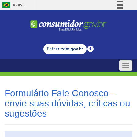
BRASIL
Simplifique!
Comunica BR
Participe
Acesso à informação
Entrar com
gov.br
Legislação
Canais
Toggle
naviga
Formulário Fale Conosco –
envie suas dúvidas, críticas ou
sugestões