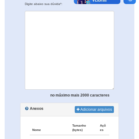
Digite abaixo sua dúvida*:
no máximo mais 2000 caracteres
Anexos
Adicionar arquivos
Tamanho
Açõ
Nome
(bytes)
es