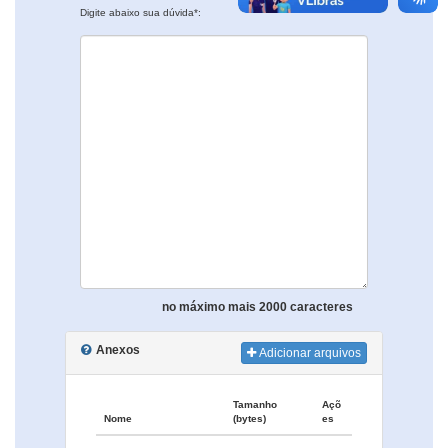
Digite abaixo sua dúvida*:
no máximo mais 2000 caracteres
Anexos
Adicionar arquivos
Tamanho
Açõ
Nome
(bytes)
es