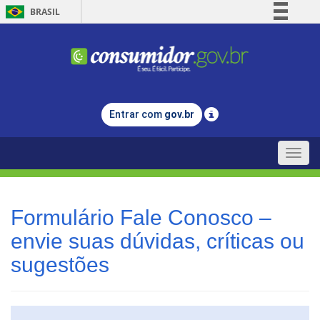
BRASIL
Simplifique!
Comunica BR
Participe
Acesso à informação
Entrar com
gov.br
Legislação
Canais
Toggle
naviga
Formulário Fale Conosco –
envie suas dúvidas, críticas ou
sugestões