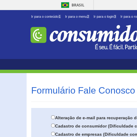
BRASIL
Ir para o conteúdo
1
Ir para o menu
2
Ir para o login
3
Ir para o r
Formulário Fale Conosco 
Alteração de e-mail para recuperação 
Cadastro de consumidor (Dificuldade c
Cadastro de empresas (Dificuldade com