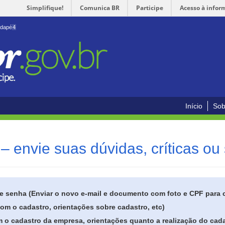
Simplifique!
Comunica BR
Participe
Acesso à infor
odapé
4
Início
Sob
– envie suas dúvidas, críticas ou
de senha (Enviar o novo e-mail e documento com foto e CPF para
om o cadastro, orientações sobre cadastro, etc)
 o cadastro da empresa, orientações quanto a realização do cada