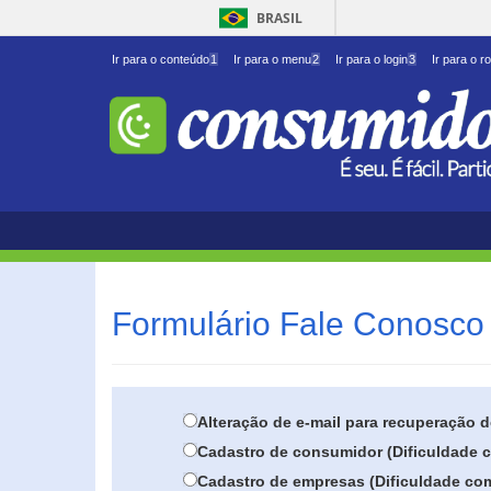
BRASIL
Ir para o conteúdo
1
Ir para o menu
2
Ir para o login
3
Ir para o r
Formulário Fale Conosco 
Alteração de e-mail para recuperação 
Cadastro de consumidor (Dificuldade c
Cadastro de empresas (Dificuldade com