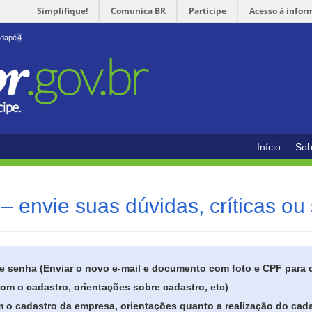
Simplifique!
Comunica BR
Participe
Acesso à infor
odapé
4
Início
Sob
– envie suas dúvidas, críticas ou
de senha (Enviar o novo e-mail e documento com foto e CPF para
om o cadastro, orientações sobre cadastro, etc)
 o cadastro da empresa, orientações quanto a realização do cada