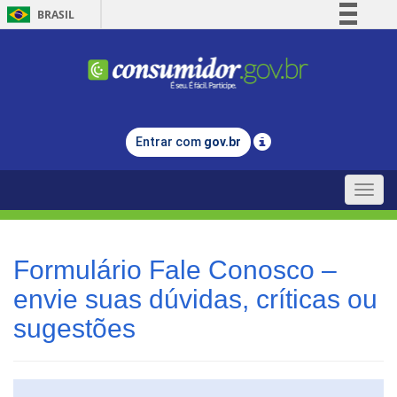
BRASIL
Simplifique!
Comunica BR
Participe
Acesso à informação
Entrar com
gov.br
Legislação
Canais
Toggle
naviga
Formulário Fale Conosco –
envie suas dúvidas, críticas ou
sugestões