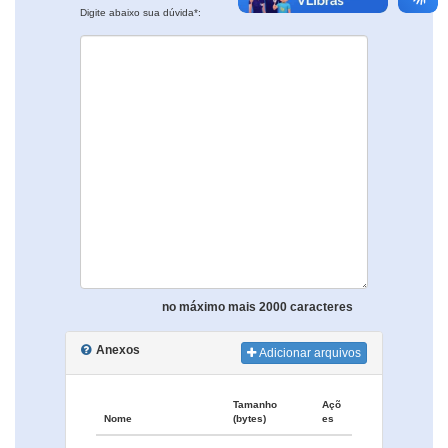
Digite abaixo sua dúvida*:
no máximo mais 2000 caracteres
Anexos
Adicionar arquivos
Tamanho
Açõ
Nome
(bytes)
es