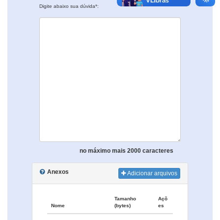
Digite abaixo sua dúvida*:
no máximo mais 2000 caracteres
Anexos
Adicionar arquivos
Tamanho
Açõ
Nome
(bytes)
es