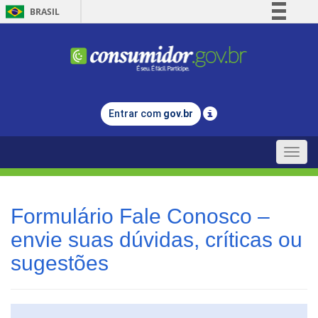
BRASIL
Simplifique!
Comunica BR
Participe
Acesso à informação
Entrar com
gov.br
Legislação
Canais
Toggle
naviga
Formulário Fale Conosco –
envie suas dúvidas, críticas ou
sugestões