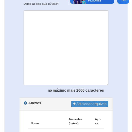
Digite abaixo sua dúvida*:
no máximo mais 2000 caracteres
Anexos
Adicionar arquivos
Tamanho
Açõ
Nome
(bytes)
es