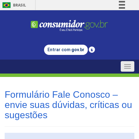
BRASIL
Simplifique!
Comunica BR
Participe
Acesso à informação
Entrar com
gov.br
Legislação
Canais
Toggle
naviga
Formulário Fale Conosco –
envie suas dúvidas, críticas ou
sugestões