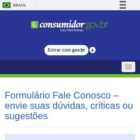
BRASIL
Simplifique!
Comunica BR
Participe
Acesso à informação
Entrar com
gov.br
Legislação
Canais
Toggle
naviga
Formulário Fale Conosco –
envie suas dúvidas, críticas ou
sugestões