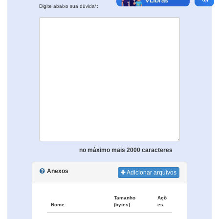
Digite abaixo sua dúvida*:
no máximo mais 2000 caracteres
Anexos
Adicionar arquivos
Tamanho
Açõ
Nome
(bytes)
es