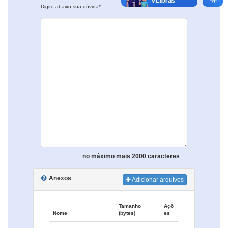
Digite abaixo sua dúvida*:
no máximo mais 2000 caracteres
Anexos
Adicionar arquivos
Tamanho
Açõ
Nome
(bytes)
es