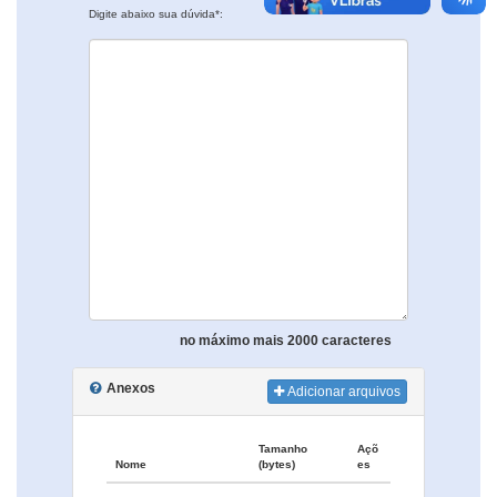
Digite abaixo sua dúvida*:
no máximo mais 2000 caracteres
Anexos
Adicionar arquivos
Tamanho
Açõ
Nome
(bytes)
es