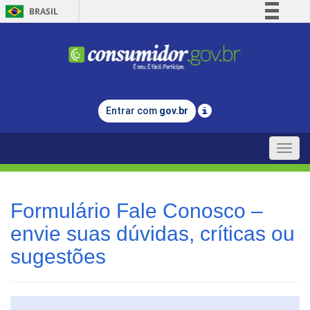
BRASIL
Simplifique!
Comunica BR
Participe
Acesso à informação
Entrar com
gov.br
Legislação
Canais
Toggle
naviga
Formulário Fale Conosco –
envie suas dúvidas, críticas ou
sugestões