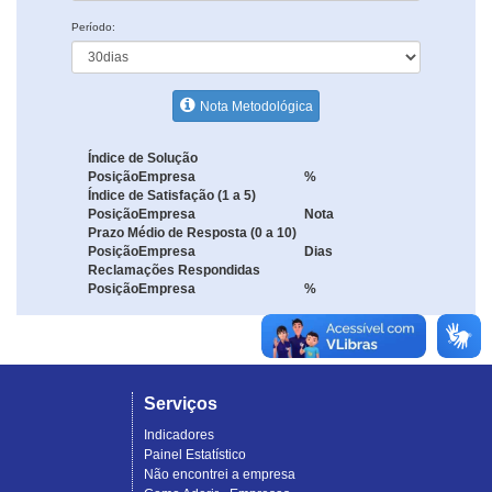
Período:
Nota Metodológica
Índice de Solução
Posição
Empresa
%
Índice de Satisfação (1 a 5)
Posição
Empresa
Nota
Prazo Médio de Resposta (0 a 10)
Posição
Empresa
Dias
Reclamações Respondidas
Posição
Empresa
%
Serviços
Indicadores
Painel Estatístico
Não encontrei a empresa