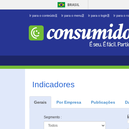
BRASIL
Ir para o conteúdo
1
Ir para o menu
2
Ir para o login
3
Ir para o r
Indicadores
Gerais
Por Empresa
Publicações
D
Segmento :