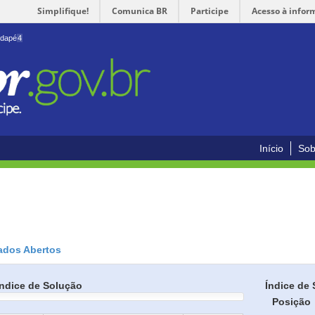
Simplifique!
Comunica BR
Participe
Acesso à infor
odapé
4
Início
Sob
ados Abertos
Índice de Solução
Índice de 
Posição