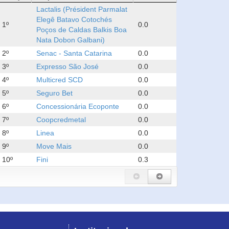
Lactalis (Président Parmalat
Elegê Batavo Cotochés
1º
0.0
Poços de Caldas Balkis Boa
Nata Dobon Galbani)
2º
Senac - Santa Catarina
0.0
3º
Expresso São José
0.0
4º
Multicred SCD
0.0
5º
Seguro Bet
0.0
6º
Concessionária Ecoponte
0.0
7º
Coopcredmetal
0.0
8º
Linea
0.0
9º
Move Mais
0.0
10º
Fini
0.3