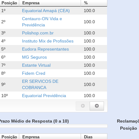
Posição
Empresa
%
1º
Equatorial Amapá (CEA)
100.0
Centauro-ON Vida e
2º
100.0
Previdência
3º
Polishop.com.br
100.0
4º
Instituto Mix de Profissões
100.0
5º
Eudora Representantes
100.0
6º
MG Seguros
100.0
7º
Estante Virtual
100.0
8º
Fidem Cred
100.0
ER SERVICOS DE
9º
100.0
COBRANCA
10º
Equatorial Previdência
100.0
Prazo Médio de Resposta (0 a 10)
Reclamaç
Posição
Posição
Empresa
Dias