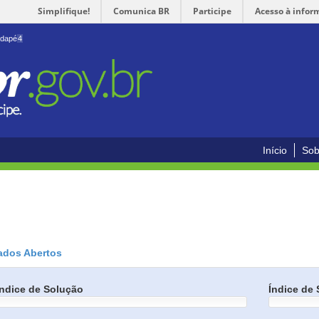
Simplifique!
Comunica BR
Participe
Acesso à infor
odapé
4
Início
Sob
ados Abertos
Índice de Solução
Índice de 