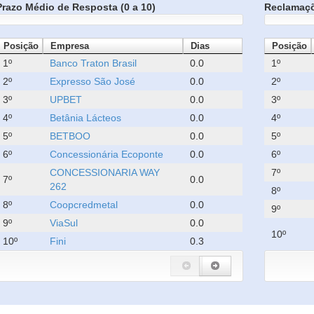
Prazo Médio de Resposta (0 a 10)
Reclamaç
Posição
Empresa
Dias
Posição
1º
Banco Traton Brasil
0.0
1º
2º
Expresso São José
0.0
2º
3º
UPBET
0.0
3º
4º
Betânia Lácteos
0.0
4º
5º
BETBOO
0.0
5º
6º
Concessionária Ecoponte
0.0
6º
CONCESSIONARIA WAY
7º
7º
0.0
262
8º
8º
Coopcredmetal
0.0
9º
9º
ViaSul
0.0
10º
10º
Fini
0.3