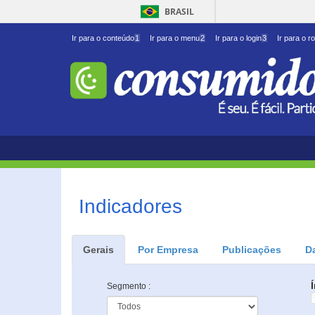
BRASIL
Ir para o conteúdo
1
Ir para o menu
2
Ir para o login
3
Ir para o r
Indicadores
Gerais
Por Empresa
Publicações
D
Segmento :