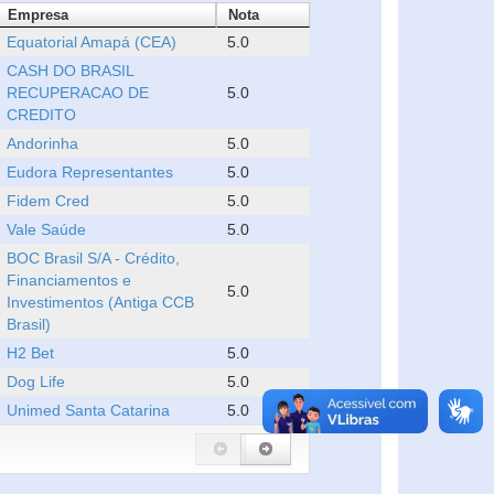
Empresa
Nota
Equatorial Amapá (CEA)
5.0
CASH DO BRASIL
RECUPERACAO DE
5.0
CREDITO
Andorinha
5.0
Eudora Representantes
5.0
Fidem Cred
5.0
Vale Saúde
5.0
BOC Brasil S/A - Crédito,
Financiamentos e
5.0
Investimentos (Antiga CCB
Brasil)
H2 Bet
5.0
Dog Life
5.0
Unimed Santa Catarina
5.0