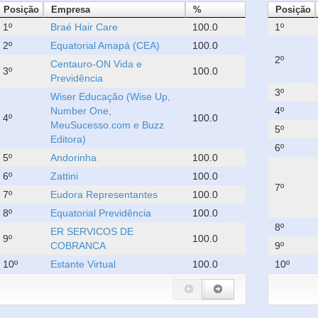
Posição
Empresa
%
Posição
1º
Braé Hair Care
100.0
1º
2º
Equatorial Amapá (CEA)
100.0
2º
Centauro-ON Vida e
3º
100.0
Previdência
3º
Wiser Educação (Wise Up,
Number One,
4º
4º
100.0
MeuSucesso.com e Buzz
5º
Editora)
6º
5º
Andorinha
100.0
6º
Zattini
100.0
7º
7º
Eudora Representantes
100.0
8º
Equatorial Previdência
100.0
8º
ER SERVICOS DE
9º
100.0
COBRANCA
9º
10º
Estante Virtual
100.0
10º