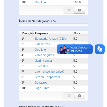
10º
Dog Life
100.0
Índice de Satisfação (1 a 5)
Posição
Empresa
Nota
1º
Equatorial Amapá (CEA)
5.0
2º
Fidem Cred
5.0
3º
Dog Life
5.0
4º
Zema Seguros
5.0
5º
Gazin.com.br
5.0
6º
LUVA.BET
5.0
7º
quem disse, berenice?
5.0
8º
Sicoob Coopacredi
5.0
9º
Sudacred
5.0
10º
Joga Junto
5.0