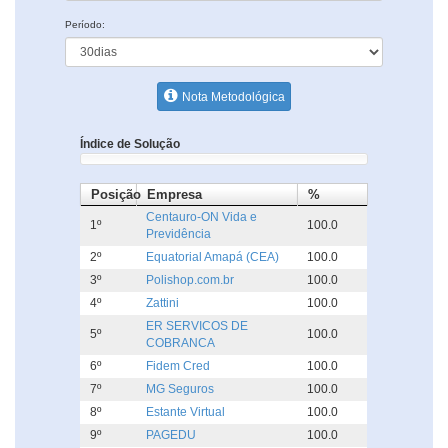
Período:
Nota Metodológica
Índice de Solução
Posição
Empresa
%
Centauro-ON Vida e
1º
100.0
Previdência
2º
Equatorial Amapá (CEA)
100.0
3º
Polishop.com.br
100.0
4º
Zattini
100.0
ER SERVICOS DE
5º
100.0
COBRANCA
6º
Fidem Cred
100.0
7º
MG Seguros
100.0
8º
Estante Virtual
100.0
9º
PAGEDU
100.0