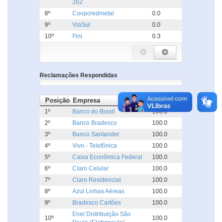
262
8º
Coopcredmetal
0.0
9º
ViaSul
0.0
10º
Fini
0.3
Reclamações Respondidas
Posição
Empresa
%
1º
Banco do Brasil
100.0
2º
Banco Bradesco
100.0
3º
Banco Santander
100.0
4º
Vivo - Telefônica
100.0
5º
Caixa Econômica Federal
100.0
6º
Claro Celular
100.0
7º
Claro Residencial
100.0
8º
Azul Linhas Aéreas
100.0
9º
Bradesco Cartões
100.0
Enel Distribuição São
10º
100.0