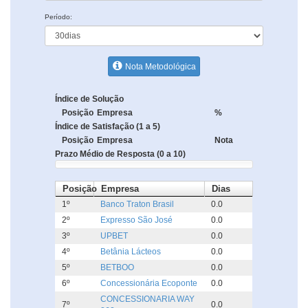
Período:
Nota Metodológica
Índice de Solução
Posição
Empresa
%
Índice de Satisfação (1 a 5)
Posição
Empresa
Nota
Prazo Médio de Resposta (0 a 10)
Posição
Empresa
Dias
1º
Banco Traton Brasil
0.0
2º
Expresso São José
0.0
3º
UPBET
0.0
4º
Betânia Lácteos
0.0
5º
BETBOO
0.0
6º
Concessionária Ecoponte
0.0
CONCESSIONARIA WAY
7º
0.0