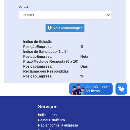
Período:
Nota Metodológica
Índice de Solução
Posição
Empresa
%
Índice de Satisfação (1 a 5)
Posição
Empresa
Nota
Prazo Médio de Resposta (0 a 10)
Posição
Empresa
Dias
Reclamações Respondidas
Posição
Empresa
%
Serviços
Indicadores
Painel Estatístico
Não encontrei a empresa