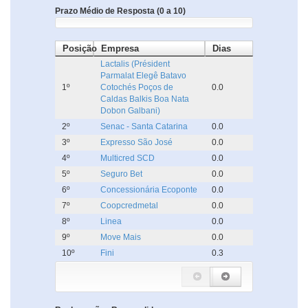
Prazo Médio de Resposta (0 a 10)
Posição
Empresa
Dias
Lactalis (Président
Parmalat Elegê Batavo
1º
Cotochés Poços de
0.0
Caldas Balkis Boa Nata
Dobon Galbani)
2º
Senac - Santa Catarina
0.0
3º
Expresso São José
0.0
4º
Multicred SCD
0.0
5º
Seguro Bet
0.0
6º
Concessionária Ecoponte
0.0
7º
Coopcredmetal
0.0
8º
Linea
0.0
9º
Move Mais
0.0
10º
Fini
0.3