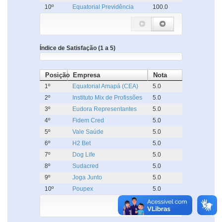
10º
Equatorial Previdência
100.0
Índice de Satisfação (1 a 5)
Posição
Empresa
Nota
1º
Equatorial Amapá (CEA)
5.0
2º
Instituto Mix de Profissões
5.0
3º
Eudora Representantes
5.0
4º
Fidem Cred
5.0
5º
Vale Saúde
5.0
6º
H2 Bet
5.0
7º
Dog Life
5.0
8º
Sudacred
5.0
9º
Joga Junto
5.0
10º
Poupex
5.0