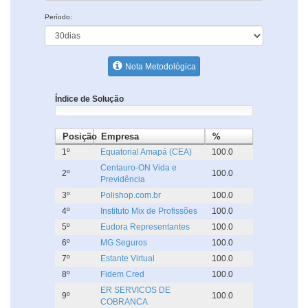
Período:
Nota Metodológica
Índice de Solução
Posição
Empresa
%
1º
Equatorial Amapá (CEA)
100.0
Centauro-ON Vida e
2º
100.0
Previdência
3º
Polishop.com.br
100.0
4º
Instituto Mix de Profissões
100.0
5º
Eudora Representantes
100.0
6º
MG Seguros
100.0
7º
Estante Virtual
100.0
8º
Fidem Cred
100.0
ER SERVICOS DE
9º
100.0
COBRANCA