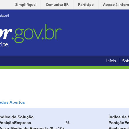
Simplifique!
Comunica BR
Participe
Acesso à infor
odapé
4
Início
Sob
ados Abertos
Índice de Solução
Índice de 
Posição
Empresa
%
Posição
E
Prazo Médio de Resposta (0 a 10)
Reclamaç