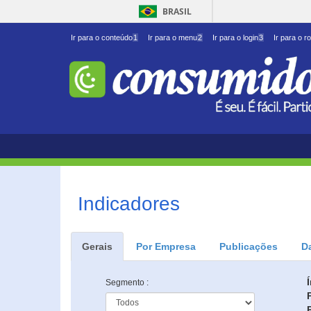
BRASIL
Ir para o conteúdo
1
Ir para o menu
2
Ir para o login
3
Ir para o r
Indicadores
Gerais
Por Empresa
Publicações
D
Segmento :