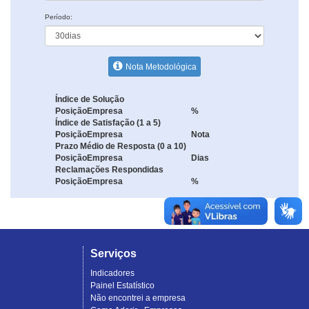
Período:
Nota Metodológica
Índice de Solução
Posição
Empresa
%
Índice de Satisfação (1 a 5)
Posição
Empresa
Nota
Prazo Médio de Resposta (0 a 10)
Posição
Empresa
Dias
Reclamações Respondidas
Posição
Empresa
%
Serviços
Indicadores
Painel Estatístico
Não encontrei a empresa