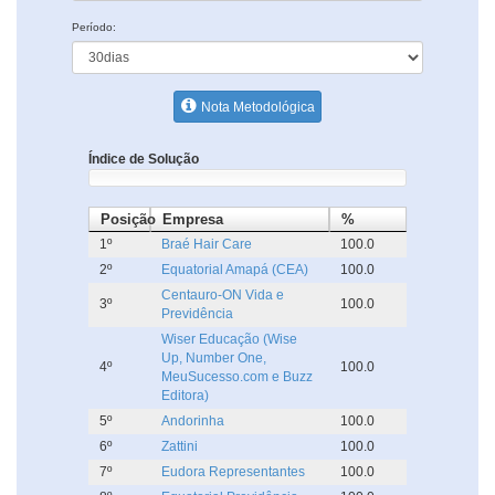
Período:
Nota Metodológica
Índice de Solução
Posição
Empresa
%
1º
Braé Hair Care
100.0
2º
Equatorial Amapá (CEA)
100.0
Centauro-ON Vida e
3º
100.0
Previdência
Wiser Educação (Wise
Up, Number One,
4º
100.0
MeuSucesso.com e Buzz
Editora)
5º
Andorinha
100.0
6º
Zattini
100.0
7º
Eudora Representantes
100.0