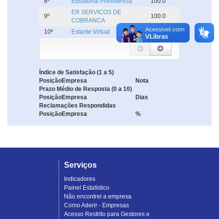
8º
Equatorial Previdência
100.0
ER SERVICOS DE
9º
100.0
COBRANCA
10º
Estante Virtual
100.0
Índice de Satisfação (1 a 5)
Posição
Empresa
Nota
Prazo Médio de Resposta (0 a 10)
Posição
Empresa
Dias
Reclamações Respondidas
Posição
Empresa
%
Serviços
Indicadores
Painel Estatístico
Não encontrei a empresa
Como Aderir - Empresas
Acesso Restrito para Gestores e