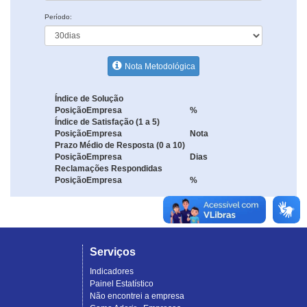
Período:
Nota Metodológica
Índice de Solução
Posição
Empresa
%
Índice de Satisfação (1 a 5)
Posição
Empresa
Nota
Prazo Médio de Resposta (0 a 10)
Posição
Empresa
Dias
Reclamações Respondidas
Posição
Empresa
%
Serviços
Indicadores
Painel Estatístico
Não encontrei a empresa