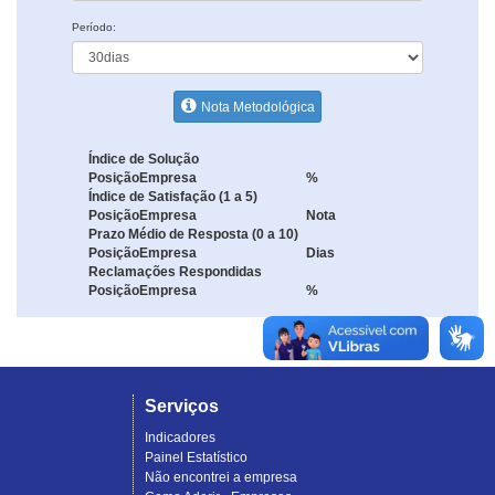
Período:
Nota Metodológica
Índice de Solução
Posição
Empresa
%
Índice de Satisfação (1 a 5)
Posição
Empresa
Nota
Prazo Médio de Resposta (0 a 10)
Posição
Empresa
Dias
Reclamações Respondidas
Posição
Empresa
%
Serviços
Indicadores
Painel Estatístico
Não encontrei a empresa