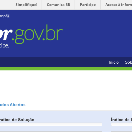
Simplifique!
Comunica BR
Participe
Acesso à infor
odapé
4
Início
Sob
ados Abertos
Índice de Solução
Índice de 