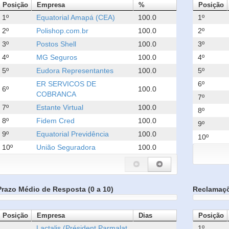
Posição
Empresa
%
Posição
1º
Equatorial Amapá (CEA)
100.0
1º
2º
Polishop.com.br
100.0
2º
3º
Postos Shell
100.0
3º
4º
MG Seguros
100.0
4º
5º
Eudora Representantes
100.0
5º
ER SERVICOS DE
6º
6º
100.0
COBRANCA
7º
7º
Estante Virtual
100.0
8º
8º
Fidem Cred
100.0
9º
9º
Equatorial Previdência
100.0
10º
10º
União Seguradora
100.0
Prazo Médio de Resposta (0 a 10)
Reclamaç
Posição
Empresa
Dias
Posição
Lactalis (Président Parmalat
1º