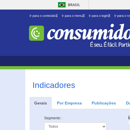
BRASIL
Ir para o conteúdo
1
Ir para o menu
2
Ir para o login
3
Ir para o r
Indicadores
Gerais
Por Empresa
Publicações
D
Segmento :