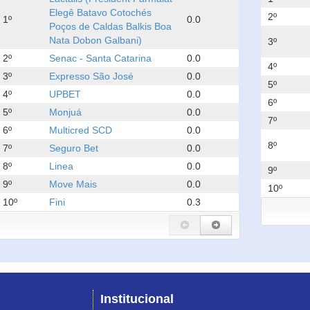
Elegê Batavo Cotochés
2º
1º
0.0
Poços de Caldas Balkis Boa
Nata Dobon Galbani)
3º
2º
Senac - Santa Catarina
0.0
4º
3º
Expresso São José
0.0
5º
4º
UPBET
0.0
6º
5º
Monjuá
0.0
7º
6º
Multicred SCD
0.0
8º
7º
Seguro Bet
0.0
8º
Linea
0.0
9º
9º
Move Mais
0.0
10º
10º
Fini
0.3
Institucional