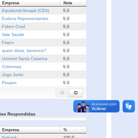
Empresa
Nota
Equatorial Amapá (CEA)
5.0
Eudora Representantes
5.0
Fidem Cred
5.0
Vale Saúde
5.0
Fiserv
5.0
quem disse, berenice?
5.0
Unimed Santa Catarina
5.0
Colormaq
5.0
Joga Junto
5.0
Poupex
5.0
ões Respondidas
Empresa
%
Nubank
100.0