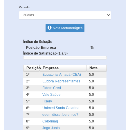
Período:
Nota Metodológica
Índice de Solução
Posição
Empresa
%
Índice de Satisfação (1 a 5)
Posição
Empresa
Nota
1º
Equatorial Amapá (CEA)
5.0
2º
Eudora Representantes
5.0
3º
Fidem Cred
5.0
4º
Vale Saúde
5.0
5º
Fiserv
5.0
6º
Unimed Santa Catarina
5.0
7º
quem disse, berenice?
5.0
8º
Colormaq
5.0
9º
Joga Junto
5.0