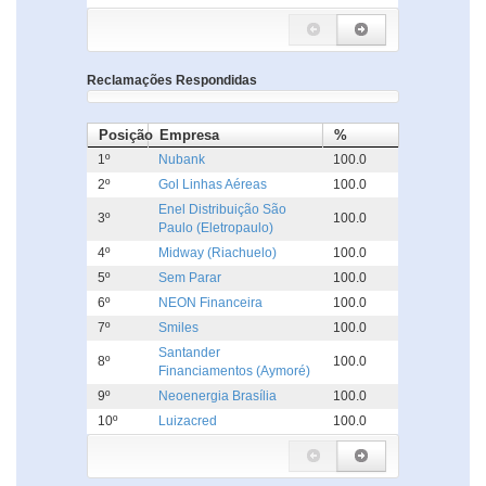
Reclamações Respondidas
Posição
Empresa
%
1º
Nubank
100.0
2º
Gol Linhas Aéreas
100.0
Enel Distribuição São
3º
100.0
Paulo (Eletropaulo)
4º
Midway (Riachuelo)
100.0
5º
Sem Parar
100.0
6º
NEON Financeira
100.0
7º
Smiles
100.0
Santander
8º
100.0
Financiamentos (Aymoré)
9º
Neoenergia Brasília
100.0
10º
Luizacred
100.0