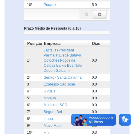
10º
Poupex
5.0
Prazo Médio de Resposta (0 a 10)
Posição
Empresa
Dias
Lactalis (Président
Parmalat Elegê Batavo
1º
Cotochés Poços de
0.0
Caldas Balkis Boa Nata
Dobon Galbani)
2º
Senac - Santa Catarina
0.0
3º
Expresso São José
0.0
4º
UPBET
0.0
5º
Monjuá
0.0
6º
Multicred SCD
0.0
7º
Seguro Bet
0.0
8º
Linea
0.0
9º
Move Mais
0.0
10º
Fini
0.3