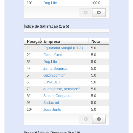
10º
Dog Life
100.0
Índice de Satisfação (1 a 5)
Posição
Empresa
Nota
1º
Equatorial Amapá (CEA)
5.0
2º
Fidem Cred
5.0
3º
Dog Life
5.0
4º
Zema Seguros
5.0
5º
Gazin.com.br
5.0
6º
LUVA.BET
5.0
7º
quem disse, berenice?
5.0
8º
Sicoob Coopacredi
5.0
9º
Sudacred
5.0
10º
Joga Junto
5.0