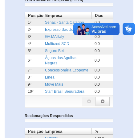
Prazo Médio de Resposta (0 a 10)
Posição
Empresa
Dias
1º
Senac - Santa Catarina
0.0
2º
Expresso São José
0.0
3º
GA.MA Italy
0.0
4º
Multicred SCD
0.0
5º
Seguro Bet
0.0
Águas das Agulhas
6º
0.0
Negras
7º
Concessionária Ecoponte
0.0
8º
Linea
0.0
9º
Move Mais
0.0
10º
Starr Brasil Seguradora
0.0
Reclamações Respondidas
Posição
Empresa
%