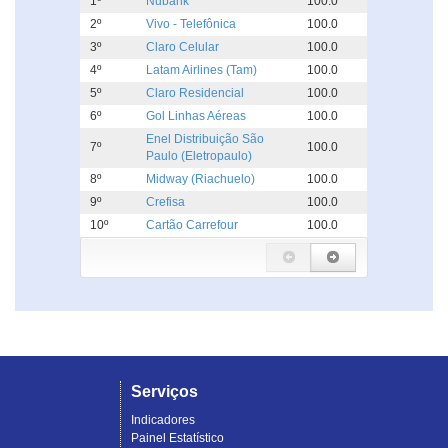
1º
Nubank
100.0
2º
Vivo - Telefônica
100.0
3º
Claro Celular
100.0
4º
Latam Airlines (Tam)
100.0
5º
Claro Residencial
100.0
6º
Gol Linhas Aéreas
100.0
Enel Distribuição São
7º
100.0
Paulo (Eletropaulo)
8º
Midway (Riachuelo)
100.0
9º
Crefisa
100.0
10º
Cartão Carrefour
100.0
Serviços
Indicadores
Painel Estatístico