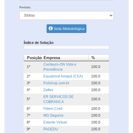
Período:
Nota Metodológica
Índice de Solução
Posição
Empresa
%
Centauro-ON Vida e
1º
100.0
Previdência
2º
Equatorial Amapá (CEA)
100.0
3º
Polishop.com.br
100.0
4º
Zattini
100.0
ER SERVICOS DE
5º
100.0
COBRANCA
6º
Fidem Cred
100.0
7º
MG Seguros
100.0
8º
Estante Virtual
100.0
9º
PAGEDU
100.0