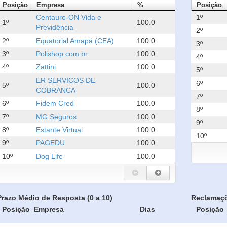
Posição
Empresa
%
Posição
Centauro-ON Vida e
1º
1º
100.0
Previdência
2º
2º
Equatorial Amapá (CEA)
100.0
3º
3º
Polishop.com.br
100.0
4º
4º
Zattini
100.0
5º
ER SERVICOS DE
6º
5º
100.0
COBRANCA
7º
6º
Fidem Cred
100.0
8º
7º
MG Seguros
100.0
9º
8º
Estante Virtual
100.0
10º
9º
PAGEDU
100.0
10º
Dog Life
100.0
Prazo Médio de Resposta (0 a 10)
Reclamaç
Posição
Empresa
Dias
Posição