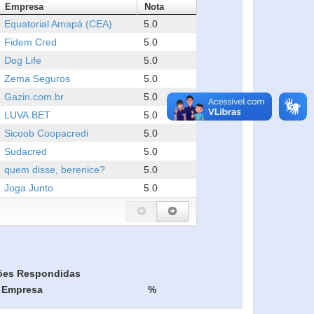
Empresa
Nota
Equatorial Amapá (CEA)
5.0
Fidem Cred
5.0
Dog Life
5.0
Zema Seguros
5.0
Gazin.com.br
5.0
LUVA.BET
5.0
Sicoob Coopacredi
5.0
Sudacred
5.0
quem disse, berenice?
5.0
Joga Junto
5.0
ões Respondidas
Empresa
%