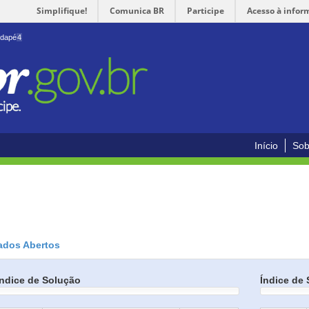
Simplifique!
Comunica BR
Participe
Acesso à infor
odapé
4
Início
Sob
ados Abertos
Índice de Solução
Índice de 