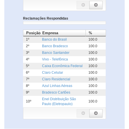
Reclamações Respondidas
Posição
Empresa
%
1º
Banco do Brasil
100.0
2º
Banco Bradesco
100.0
3º
Banco Santander
100.0
4º
Vivo - Telefônica
100.0
5º
Caixa Econômica Federal
100.0
6º
Claro Celular
100.0
7º
Claro Residencial
100.0
8º
Azul Linhas Aéreas
100.0
9º
Bradesco Cartões
100.0
Enel Distribuição São
10º
100.0
Paulo (Eletropaulo)