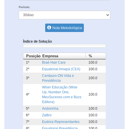
Período:
Nota Metodológica
Índice de Solução
Posição
Empresa
%
1º
Braé Hair Care
100.0
2º
Equatorial Amapá (CEA)
100.0
Centauro-ON Vida e
3º
100.0
Previdência
Wiser Educação (Wise
Up, Number One,
4º
100.0
MeuSucesso.com e Buzz
Editora)
5º
Andorinha
100.0
6º
Zattini
100.0
7º
Eudora Representantes
100.0
8º
Equatorial Previdência
100.0