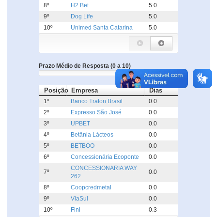
8º
H2 Bet
5.0
9º
Dog Life
5.0
10º
Unimed Santa Catarina
5.0
Prazo Médio de Resposta (0 a 10)
Posição
Empresa
Dias
1º
Banco Traton Brasil
0.0
2º
Expresso São José
0.0
3º
UPBET
0.0
4º
Betânia Lácteos
0.0
5º
BETBOO
0.0
6º
Concessionária Ecoponte
0.0
CONCESSIONARIA WAY
7º
0.0
262
8º
Coopcredmetal
0.0
9º
ViaSul
0.0
10º
Fini
0.3