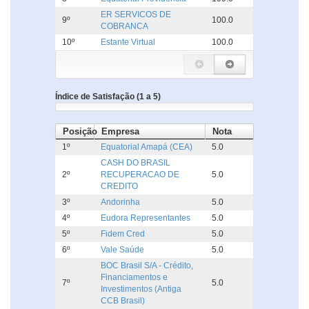
ER SERVICOS DE
9º
100.0
COBRANCA
10º
Estante Virtual
100.0
Índice de Satisfação (1 a 5)
Posição
Empresa
Nota
1º
Equatorial Amapá (CEA)
5.0
CASH DO BRASIL
2º
RECUPERACAO DE
5.0
CREDITO
3º
Andorinha
5.0
4º
Eudora Representantes
5.0
5º
Fidem Cred
5.0
6º
Vale Saúde
5.0
BOC Brasil S/A - Crédito,
Financiamentos e
7º
5.0
Investimentos (Antiga
CCB Brasil)