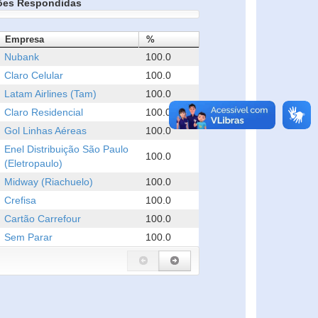
ões Respondidas
Empresa
%
Nubank
100.0
Claro Celular
100.0
Latam Airlines (Tam)
100.0
Claro Residencial
100.0
Gol Linhas Aéreas
100.0
Enel Distribuição São Paulo
100.0
(Eletropaulo)
Midway (Riachuelo)
100.0
Crefisa
100.0
Cartão Carrefour
100.0
Sem Parar
100.0