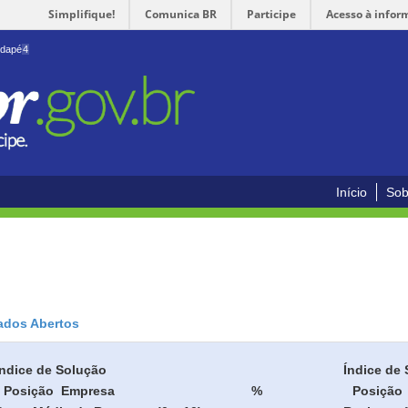
Simplifique!
Comunica BR
Participe
Acesso à infor
odapé
4
Início
Sob
ados Abertos
Índice de Solução
Índice de 
Posição
Empresa
%
Posição