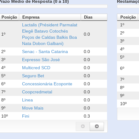
Prazo Médio de Resposta (0 a 10)
Reclamaç
Posição
Empresa
Dias
Posição
Lactalis (Président Parmalat
1º
Elegê Batavo Cotochés
2º
1º
0.0
Poços de Caldas Balkis Boa
3º
Nata Dobon Galbani)
4º
2º
Senac - Santa Catarina
0.0
5º
3º
Expresso São José
0.0
4º
Multicred SCD
0.0
6º
5º
Seguro Bet
0.0
7º
6º
Concessionária Ecoponte
0.0
8º
7º
Coopcredmetal
0.0
9º
8º
Linea
0.0
10º
9º
Move Mais
0.0
10º
Fini
0.3