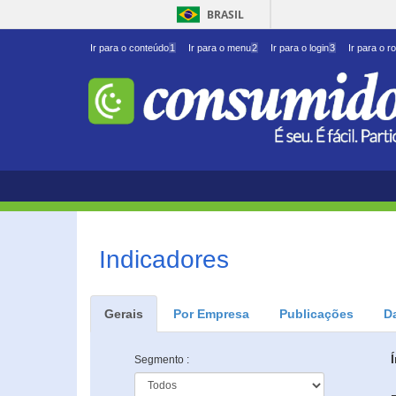
BRASIL
Ir para o conteúdo
1
Ir para o menu
2
Ir para o login
3
Ir para o r
Indicadores
Gerais
Por Empresa
Publicações
D
Segmento :