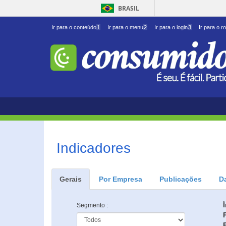
BRASIL
Ir para o conteúdo
1
Ir para o menu
2
Ir para o login
3
Ir para o r
Indicadores
Gerais
Por Empresa
Publicações
D
Segmento :