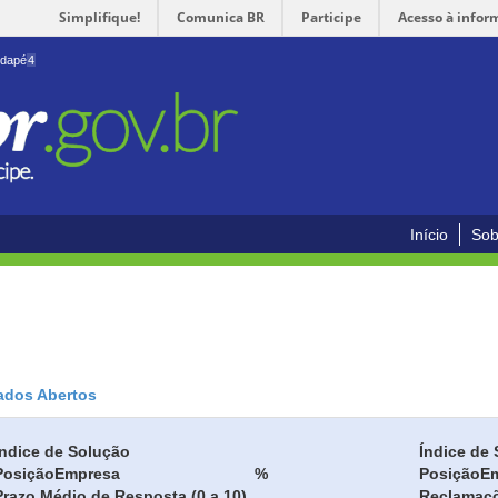
Simplifique!
Comunica BR
Participe
Acesso à infor
odapé
4
Início
Sob
ados Abertos
Índice de Solução
Índice de 
Posição
Empresa
%
Posição
E
Prazo Médio de Resposta (0 a 10)
Reclamaç