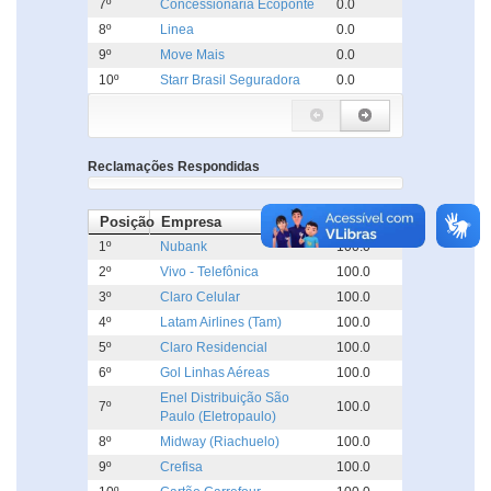
7º
Concessionária Ecoponte
0.0
8º
Linea
0.0
9º
Move Mais
0.0
10º
Starr Brasil Seguradora
0.0
Reclamações Respondidas
Posição
Empresa
%
1º
Nubank
100.0
2º
Vivo - Telefônica
100.0
3º
Claro Celular
100.0
4º
Latam Airlines (Tam)
100.0
5º
Claro Residencial
100.0
6º
Gol Linhas Aéreas
100.0
Enel Distribuição São
7º
100.0
Paulo (Eletropaulo)
8º
Midway (Riachuelo)
100.0
9º
Crefisa
100.0