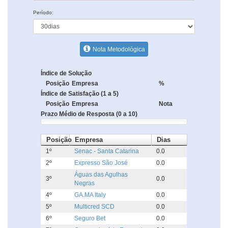
Período:
Nota Metodológica
Índice de Solução
Posição
Empresa
%
Índice de Satisfação (1 a 5)
Posição
Empresa
Nota
Prazo Médio de Resposta (0 a 10)
Posição
Empresa
Dias
1º
Senac - Santa Catarina
0.0
2º
Expresso São José
0.0
Águas das Agulhas
3º
0.0
Negras
4º
GA.MA Italy
0.0
5º
Multicred SCD
0.0
6º
Seguro Bet
0.0