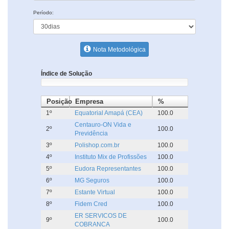
Período:
Nota Metodológica
Índice de Solução
Posição
Empresa
%
1º
Equatorial Amapá (CEA)
100.0
Centauro-ON Vida e
2º
100.0
Previdência
3º
Polishop.com.br
100.0
4º
Instituto Mix de Profissões
100.0
5º
Eudora Representantes
100.0
6º
MG Seguros
100.0
7º
Estante Virtual
100.0
8º
Fidem Cred
100.0
ER SERVICOS DE
9º
100.0
COBRANCA