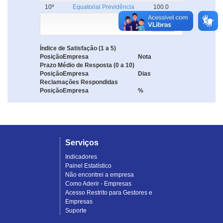
10º
Equatorial Previdência
100.0
Índice de Satisfação (1 a 5)
Posição
Empresa
Nota
Prazo Médio de Resposta (0 a 10)
Posição
Empresa
Dias
Reclamações Respondidas
Posição
Empresa
%
Serviços
Indicadores
Painel Estatístico
Não encontrei a empresa
Como Aderir - Empresas
Acesso Restrito para Gestores e
Empresas
Suporte