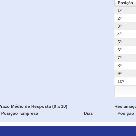
Posição
1º
2º
3º
4º
5º
6º
7º
8º
9º
10º
Prazo Médio de Resposta (0 a 10)
Reclamaç
Posição
Empresa
Dias
Posição