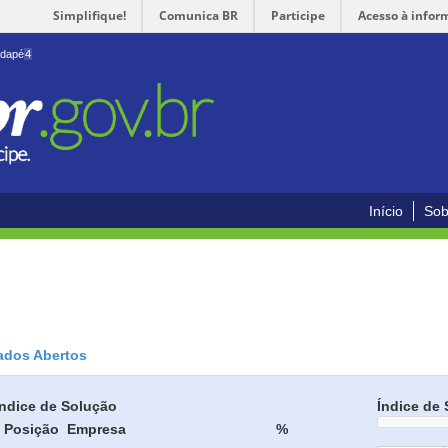
Simplifique!
Comunica BR
Participe
Acesso à infor
odapé
4
Início
Sob
ados Abertos
Índice de Solução
Índice de 
Posição
Empresa
%