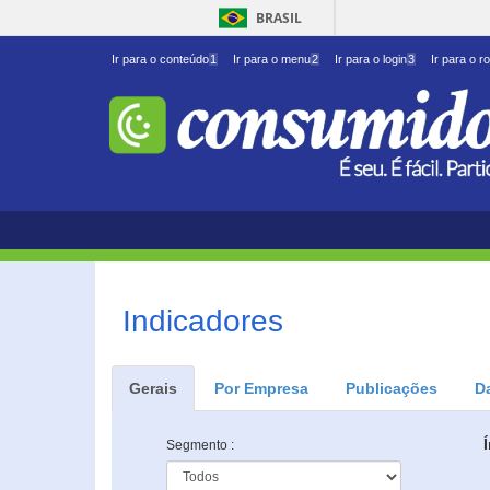
BRASIL
Ir para o conteúdo
1
Ir para o menu
2
Ir para o login
3
Ir para o r
Indicadores
Gerais
Por Empresa
Publicações
D
Segmento :