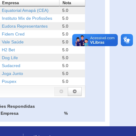
Empresa
Nota
Equatorial Amapá (CEA)
5.0
Instituto Mix de Profissões
5.0
Eudora Representantes
5.0
Fidem Cred
5.0
Vale Saúde
5.0
H2 Bet
5.0
Dog Life
5.0
Sudacred
5.0
Joga Junto
5.0
Poupex
5.0
ões Respondidas
Empresa
%