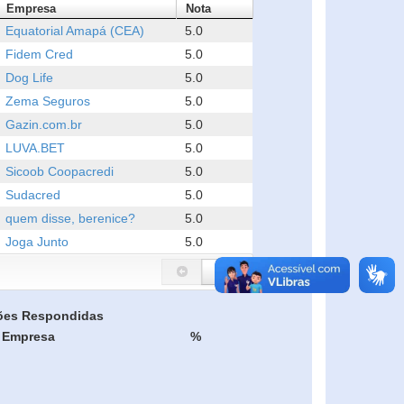
Empresa
Nota
Equatorial Amapá (CEA)
5.0
Fidem Cred
5.0
Dog Life
5.0
Zema Seguros
5.0
Gazin.com.br
5.0
LUVA.BET
5.0
Sicoob Coopacredi
5.0
Sudacred
5.0
quem disse, berenice?
5.0
Joga Junto
5.0
ões Respondidas
Empresa
%