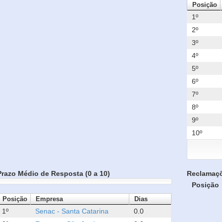
Posição
1º
2º
3º
4º
5º
6º
7º
8º
9º
10º
Prazo Médio de Resposta (0 a 10)
Reclamaç
Posição
Posição
Empresa
Dias
1º
Senac - Santa Catarina
0.0