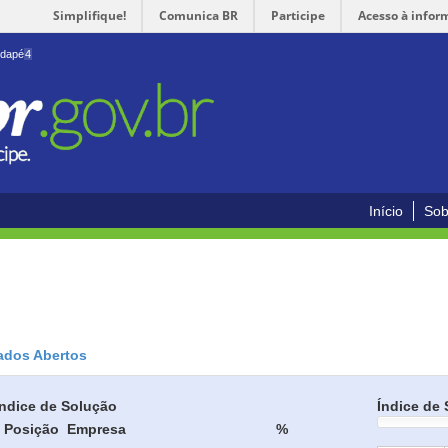
Simplifique!
Comunica BR
Participe
Acesso à infor
odapé
4
Início
Sob
ados Abertos
Índice de Solução
Índice de 
Posição
Empresa
%