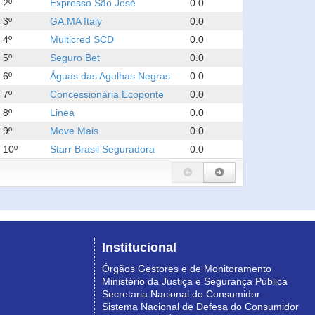
2º
Expresso São José
0.0
3º
GA.MA Italy
0.0
4º
Multicred SCD
0.0
5º
Seguro Bet
0.0
6º
Águas das Agulhas Negras
0.0
7º
Concessionária Ecoponte
0.0
8º
Linea
0.0
9º
Move Mais
0.0
10º
Starr Brasil Seguradora
0.0
Institucional
Órgãos Gestores e de Monitoramento
Ministério da Justiça e Segurança Pública
Secretaria Nacional do Consumidor
Sistema Nacional de Defesa do Consumidor