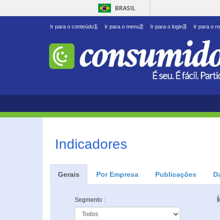
BRASIL
Ir para o conteúdo
1
Ir para o menu
2
Ir para o login
3
Ir para o r
Indicadores
Gerais
Por Empresa
Publicações
D
Segmento :