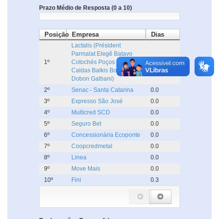
Prazo Médio de Resposta (0 a 10)
Posição
Empresa
Dias
Lactalis (Président
Parmalat Elegê Batavo
1º
Cotochés Poços de
0.0
Caldas Balkis Boa Nata
Dobon Galbani)
2º
Senac - Santa Catarina
0.0
3º
Expresso São José
0.0
4º
Multicred SCD
0.0
5º
Seguro Bet
0.0
6º
Concessionária Ecoponte
0.0
7º
Coopcredmetal
0.0
8º
Linea
0.0
9º
Move Mais
0.0
10º
Fini
0.3