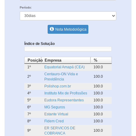
Período:
Nota Metodológica
Índice de Solução
Posição
Empresa
%
1º
Equatorial Amapá (CEA)
100.0
Centauro-ON Vida e
2º
100.0
Previdência
3º
Polishop.com.br
100.0
4º
Instituto Mix de Profissões
100.0
5º
Eudora Representantes
100.0
6º
MG Seguros
100.0
7º
Estante Virtual
100.0
8º
Fidem Cred
100.0
ER SERVICOS DE
9º
100.0
COBRANCA