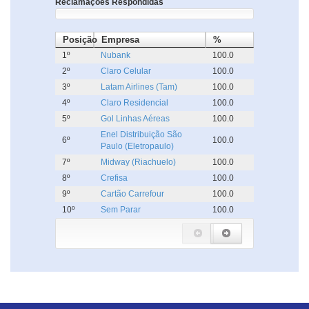
Reclamações Respondidas
Posição
Empresa
%
1º
Nubank
100.0
2º
Claro Celular
100.0
3º
Latam Airlines (Tam)
100.0
4º
Claro Residencial
100.0
5º
Gol Linhas Aéreas
100.0
Enel Distribuição São
6º
100.0
Paulo (Eletropaulo)
7º
Midway (Riachuelo)
100.0
8º
Crefisa
100.0
9º
Cartão Carrefour
100.0
10º
Sem Parar
100.0