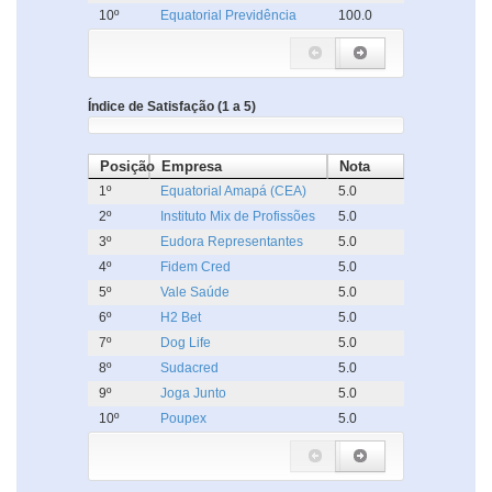
10º
Equatorial Previdência
100.0
Índice de Satisfação (1 a 5)
Posição
Empresa
Nota
1º
Equatorial Amapá (CEA)
5.0
2º
Instituto Mix de Profissões
5.0
3º
Eudora Representantes
5.0
4º
Fidem Cred
5.0
5º
Vale Saúde
5.0
6º
H2 Bet
5.0
7º
Dog Life
5.0
8º
Sudacred
5.0
9º
Joga Junto
5.0
10º
Poupex
5.0