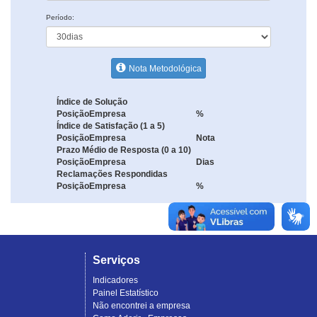
Período:
Nota Metodológica
Índice de Solução
Posição
Empresa
%
Índice de Satisfação (1 a 5)
Posição
Empresa
Nota
Prazo Médio de Resposta (0 a 10)
Posição
Empresa
Dias
Reclamações Respondidas
Posição
Empresa
%
Serviços
Indicadores
Painel Estatístico
Não encontrei a empresa