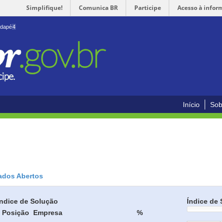
Simplifique!
Comunica BR
Participe
Acesso à infor
odapé
4
Início
Sob
ados Abertos
Índice de Solução
Índice de 
Posição
Empresa
%