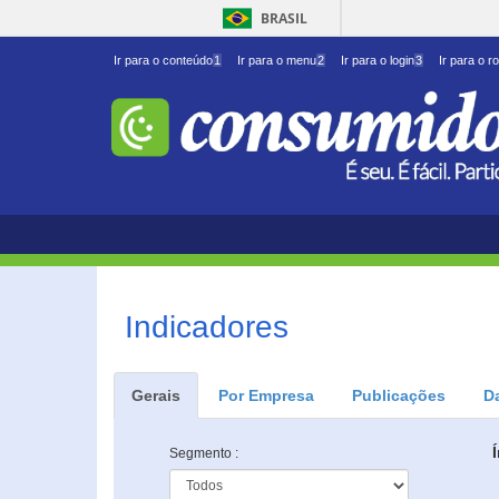
BRASIL
Ir para o conteúdo
1
Ir para o menu
2
Ir para o login
3
Ir para o r
Indicadores
Gerais
Por Empresa
Publicações
D
Segmento :