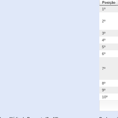
Posição
1º
2º
3º
4º
5º
6º
7º
8º
9º
10º