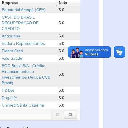
Empresa
Nota
Equatorial Amapá (CEA)
5.0
CASH DO BRASIL
RECUPERACAO DE
5.0
CREDITO
Andorinha
5.0
Eudora Representantes
5.0
Fidem Cred
5.0
Vale Saúde
5.0
BOC Brasil S/A - Crédito,
Financiamentos e
5.0
Investimentos (Antiga CCB
Brasil)
H2 Bet
5.0
Dog Life
5.0
Unimed Santa Catarina
5.0